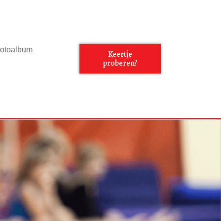
otoalbum
Keertje
proberen?