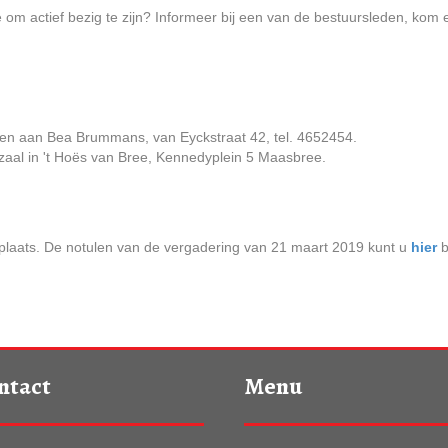
om actief bezig te zijn? Informeer bij een van de bestuursleden, kom een
en aan Bea Brum­mans, van Eyckstraat 42, tel. 4652454.
zaal in 't Hoës van Bree, Kennedyplein 5 Maasbree.
g plaats. De notulen van de vergadering van 21 maart 2019 kunt u
hier
b
ntact
Menu